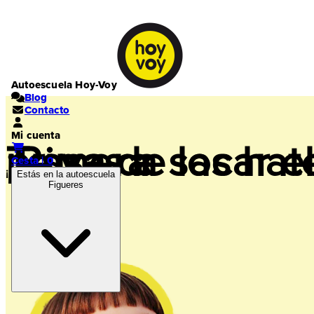
Autoescuela Hoy-Voy
Blog
Contacto
Mi cuenta
¡Pasa de los hat
Te vas a sacar el práctico a la primera
Cesta | 0
¡Rápido y fácil!
Estás en la autoescuela
Figueres