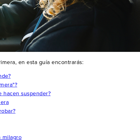
imera, en esta guía encontrarás:
nde?
imera"?
e hacen suspender?
mera
robar?
n milagro