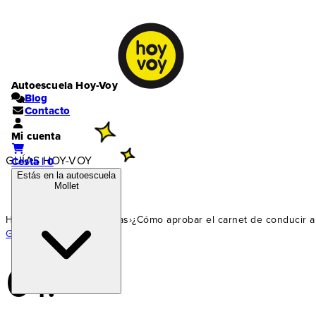
Autoescuela Hoy-Voy
Blog
Contacto
Mi cuenta
GUÍAS HOY-VOY
Cesta | 0
Estás en la autoescuela
Mollet
Home
›
Carnet coche
›
Guías
›
¿Cómo aprobar el carnet de conducir a 
Guía siguiente ›
01.