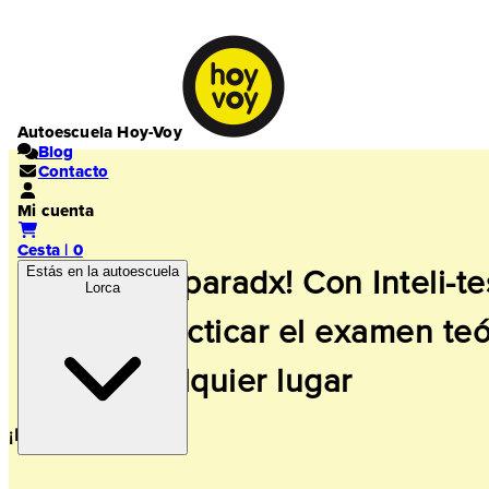
Autoescuela Hoy-Voy
Blog
Contacto
Mi cuenta
Cesta | 0
Estás en la autoescuela
¡Súper preparadx! Con Inteli-te
Lorca
podrás practicar el examen teó
desde cualquier lugar
¡Muy cómodo!