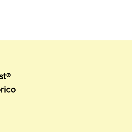
st®
rico