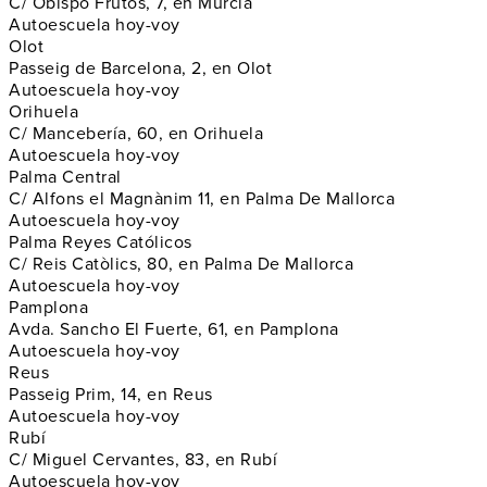
C/ Obispo Frutos, 7, en Murcia
Autoescuela hoy-voy
Olot
Passeig de Barcelona, 2, en Olot
Autoescuela hoy-voy
Orihuela
C/ Mancebería, 60, en Orihuela
Autoescuela hoy-voy
Palma Central
C/ Alfons el Magnànim 11, en Palma De Mallorca
Autoescuela hoy-voy
Palma Reyes Católicos
C/ Reis Catòlics, 80, en Palma De Mallorca
Autoescuela hoy-voy
Pamplona
Avda. Sancho El Fuerte, 61, en Pamplona
Autoescuela hoy-voy
Reus
Passeig Prim, 14, en Reus
Autoescuela hoy-voy
Rubí
C/ Miguel Cervantes, 83, en Rubí
Autoescuela hoy-voy