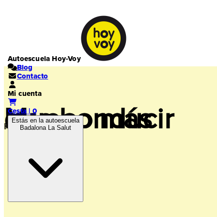
Autoescuela Hoy-Voy
Blog
Contacto
Mi cuenta
Mucho más
que conducir
Cesta | 0
Estás en la autoescuela
Hoy-voy contigo
Badalona La Salut