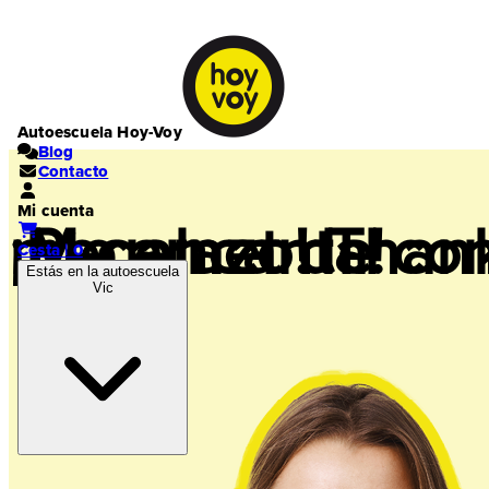
Autoescuela Hoy-Voy
Blog
Contacto
Mi cuenta
¡Regalazo! Than
mi carnet de co
¡Me encanta!
Cesta | 0
Estás en la autoescuela
Vic