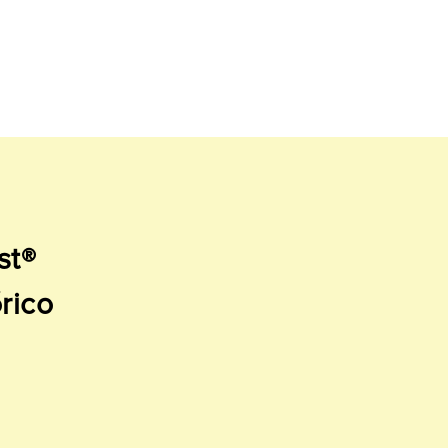
st®
rico