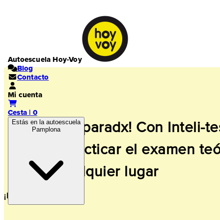
Autoescuela Hoy-Voy
Blog
Contacto
Mi cuenta
Cesta | 0
Estás en la autoescuela
¡Súper preparadx! Con Inteli-te
Pamplona
podrás practicar el examen teó
desde cualquier lugar
¡Muy cómodo!