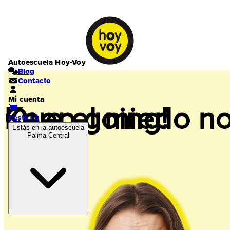
Autoescuela Hoy-Voy
Blog
Contacto
Mi cuenta
Keep going!
Que el miedo no
Cesta | 0
Estás en la autoescuela
Palma Central