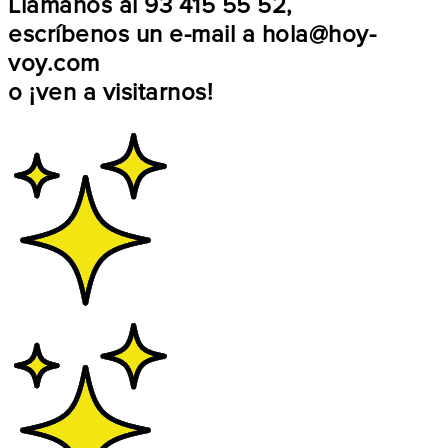
Llámanos al
93 415 55 52
,
escríbenos un e-mail a
hola@hoy-
voy.com
o
¡ven a visitarnos!